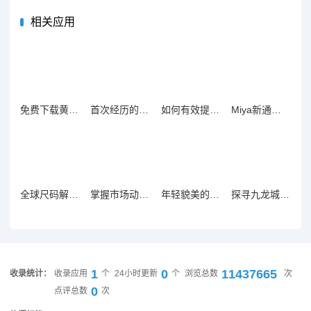
相关应用
免费下载黄金交易app软件，助您轻松投资黄金市场
首次经历的全过程回顾，细述每个重要环节与感悟
如何有效提升海外市场的网络推广策略与技巧
Miya新通道开通，带你探索更便捷的旅行体验
全球尺码解析：欧洲、日本与美国尺寸对比指南
掌握市场动态：推荐100款免费行情软件下载指南
年轻貌美的岳母带来的伦理冲突与家庭关系探讨
探寻九龙城寨围城背后的故事与历史深度解析
1
0
11437665
收录统计：
收录应用
个
24小时更新
个
浏览总数
次
0
点评总数
次